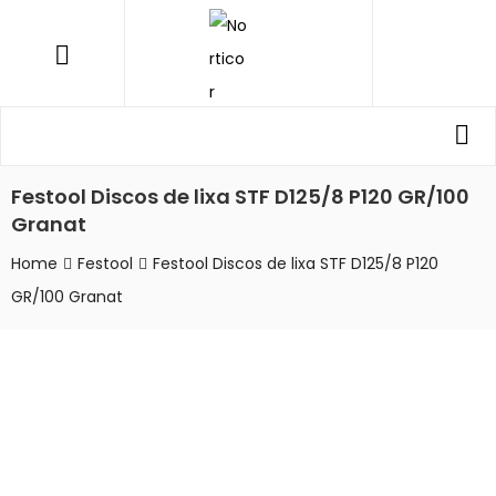
NORTICOR
Menu
Procurar
Pro
por:
Festool Discos de lixa STF D125/8 P120 GR/100
Granat
Home
Festool
Festool Discos de lixa STF D125/8 P120
GR/100 Granat