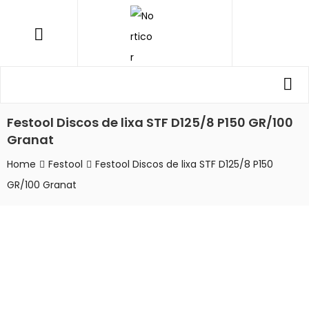
NORTICOR
Menu
Procurar
Pro
por:
Festool Discos de lixa STF D125/8 P150 GR/100
Granat
Home
Festool
Festool Discos de lixa STF D125/8 P150
GR/100 Granat