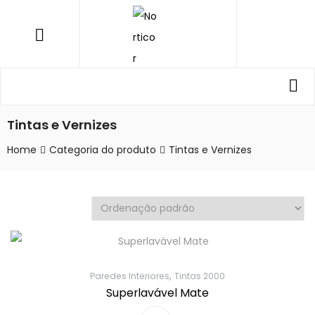
NORTICOR
Menu
Procurar
Pro
por:
Tintas e Vernizes
Home
Categoria do produto
Tintas e Vernizes
,
Paredes Interiores
Tintas 2000
Superlavável Mate