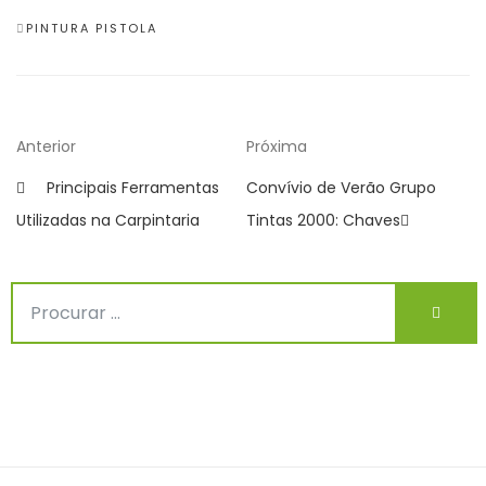
CATEGORIES
PINTURA PISTOLA
Navegação
Previous
Próximo
Anterior
Próxima
de
Post
post
Principais Ferramentas
Convívio de Verão Grupo
artigos
Utilizadas na Carpintaria
Tintas 2000: Chaves
Procurar
Procu
por: