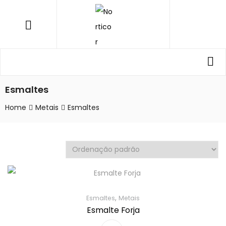
NORTICOR
Menu
Procurar
Pro
por:
Esmaltes
Home
Metais
Esmaltes
,
Esmaltes
Metais
Esmalte Forja