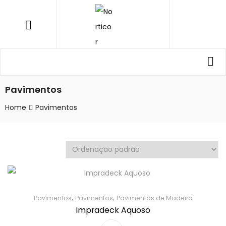
NORTICOR
Menu
Procurar
Pro
por:
Pavimentos
Home
Pavimentos
,
,
Pavimentos
Pavimentos
Pavimentos de Madeira
Impradeck Aquoso