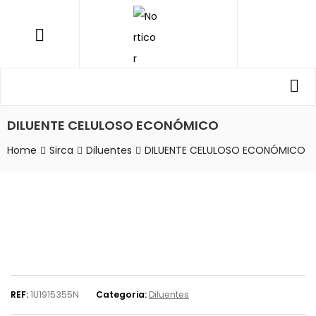
NORTICOR
Menu
Procurar
Pro
por:
DILUENTE CELULOSO ECONÓMICO
Home
Sirca
Diluentes
DILUENTE CELULOSO ECONÓMICO
REF:
1U1915355N
Categoria:
Diluentes