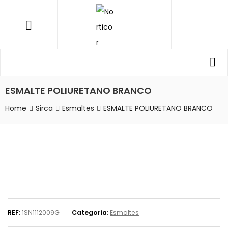
NORTICOR
Menu
Procurar
Pro
por:
ESMALTE POLIURETANO BRANCO
Home
Sirca
Esmaltes
ESMALTE POLIURETANO BRANCO
REF:
1SN1112009G
Categoria:
Esmaltes