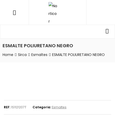
NORTICOR
Menu
Procurar
Pro
por:
ESMALTE POLIURETANO NEGRO
Home
Sirca
Esmaltes
ESMALTE POLIURETANO NEGRO
REF:
1S1121207T
Categoria:
Esmaltes