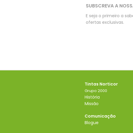
SUBSCREVA A NOSS
E seja o primeiro a sa
ofertas exclusivas.
Tintas Norticor
Grupo 2000
História
Missão
Comunicação
Blogue