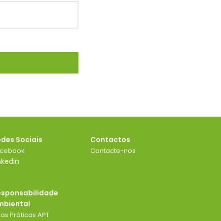
edes Sociais
Contactos
acebook
Contacte-nos
nkedin
esponsabilidade
mbiental
as Práticas APT