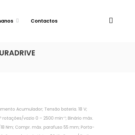
Procurar
manos
Contactos
DURADRIVE
mento Acumulador; Tensão bateria. 18 V;
º rotações/vazio 0 – 2500 min⁻¹; Binário máx.
18 Nm; Compr. máx. parafuso 55 mm; Porta-