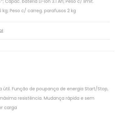
; Capac. bateria Li-Ion 3.1 Ah; Peso c/ limit.
6 kg; Peso c/ carreg. parafusos 2 kg
ol
 útil. Função de poupança de energia Start/Stop,
 máxima resistência. Mudança rápida e sem
or carga