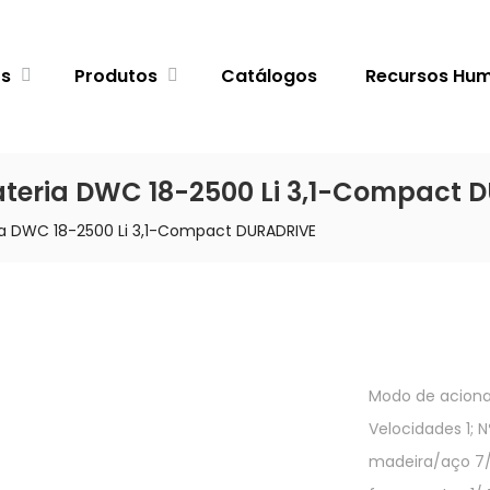
ós
Produtos
Catálogos
Recursos Hu
ateria DWC 18-2500 Li 3,1-Compact 
ia DWC 18-2500 Li 3,1-Compact DURADRIVE
Modo de aciona
Velocidades 1; N
madeira/aço 7/