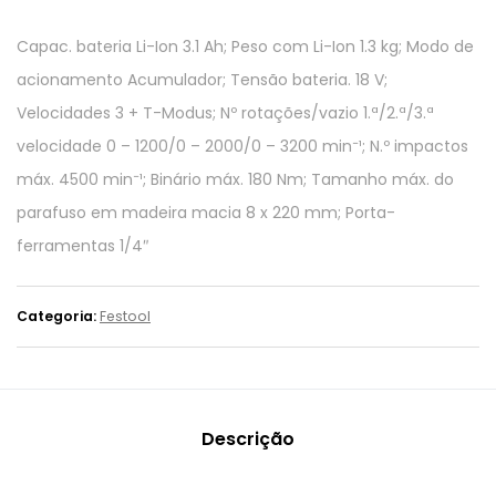
Capac. bateria Li-Ion 3.1 Ah; Peso com Li-Ion 1.3 kg; Modo de
acionamento Acumulador; Tensão bateria. 18 V;
Velocidades 3 + T-Modus; Nº rotações/vazio 1.ª/2.ª/3.ª
velocidade 0 – 1200/0 – 2000/0 – 3200 min⁻¹; N.º impactos
máx. 4500 min⁻¹; Binário máx. 180 Nm; Tamanho máx. do
parafuso em madeira macia 8 x 220 mm; Porta-
ferramentas 1/4″
Categoria:
Festool
Descrição