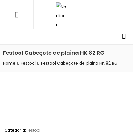
NORTICOR
Menu
Procurar
Pro
por:
Festool Cabeçote de plaina HK 82 RG
Home
Festool
Festool Cabeçote de plaina HK 82 RG
Categoria:
Festool