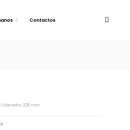
Procurar
manos
Contactos
0; Diâmetro 225 mm
ol