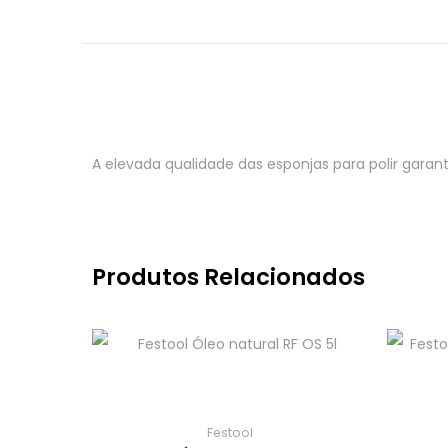
A elevada qualidade das esponjas para polir garan
Produtos Relacionados
Festool