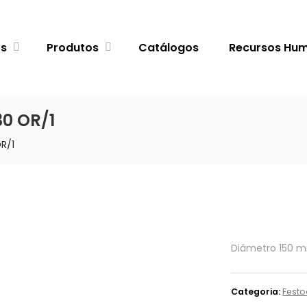
ós
Produtos
Catálogos
Recursos Hu
30 OR/1
R/1
Diâmetro 150 m
Categoria:
Festo