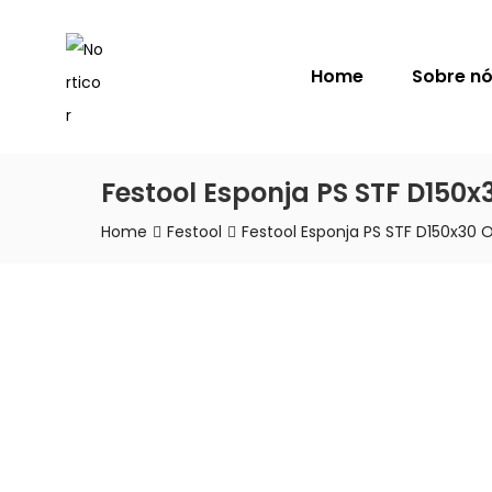
NORTICOR
Home
Sobre n
Festool Esponja PS STF D150x
Home
Festool
Festool Esponja PS STF D150x30 O