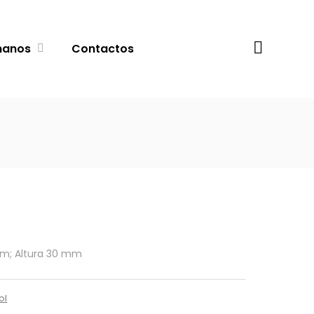
Procurar
manos
Contactos
m; Altura 30 mm
ol