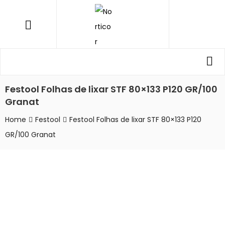
NORTICOR
Menu
Procurar
Pro
por:
Festool Folhas de lixar STF 80×133 P120 GR/100
Granat
Home
Festool
Festool Folhas de lixar STF 80×133 P120
GR/100 Granat