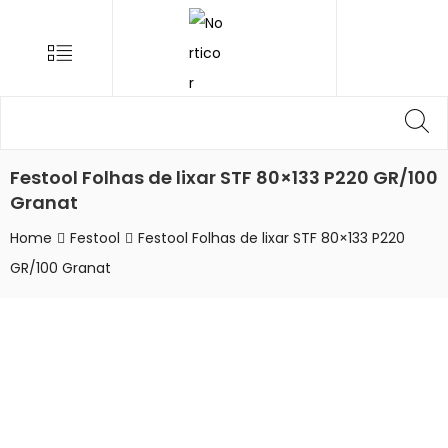
NORTICOR
Menu
Procurar
Pr
por:
Festool Folhas de lixar STF 80×133 P220 GR/100
Granat
Home
Festool
Festool Folhas de lixar STF 80×133 P220
GR/100 Granat