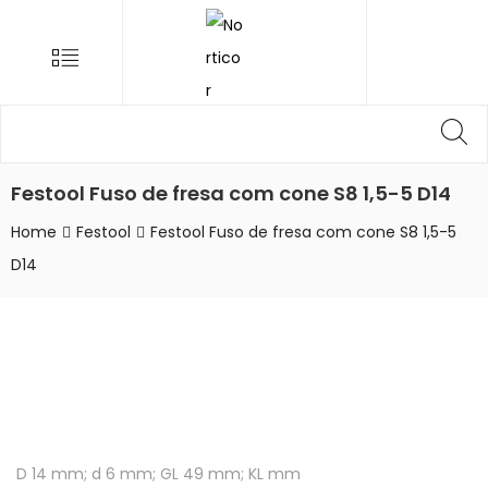
NORTICOR
Menu
Procurar
Pr
por:
Festool Fuso de fresa com cone S8 1,5-5 D14
Home
Festool
Festool Fuso de fresa com cone S8 1,5-5
D14
D 14 mm; d 6 mm; GL 49 mm; KL mm