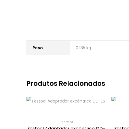
Peso
0.185 kg
Produtos Relacionados
Festool
Festool Adaptador excêntrico DD-
Festo