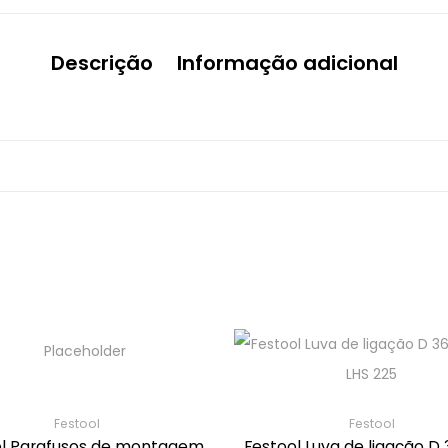
Descrição
Informação adicional
Festool
Festool
ol Parafusos de montagem
Festool Luva de ligação D