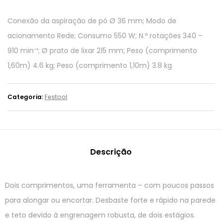
Conexão da aspiração de pó Ø 36 mm; Modo de
acionamento Rede; Consumo 550 W; N.º rotações 340 –
910 min⁻¹; Ø prato de lixar 215 mm; Peso (comprimento
1,60m) 4.6 kg; Peso (comprimento 1,10m) 3.8 kg
Categoria:
Festool
Descrição
Dois comprimentos, uma ferramenta – com poucos passos
para alongar ou encortar. Desbaste forte e rápido na parede
e teto devido à engrenagem robusta, de dois estágios.