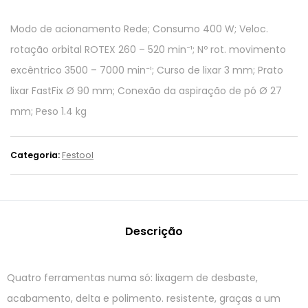
Modo de acionamento Rede; Consumo 400 W; Veloc.
rotação orbital ROTEX 260 – 520 min⁻¹; Nº rot. movimento
excêntrico 3500 – 7000 min⁻¹; Curso de lixar 3 mm; Prato
lixar FastFix Ø 90 mm; Conexão da aspiração de pó Ø 27
mm; Peso 1.4 kg
Categoria:
Festool
Descrição
Quatro ferramentas numa só: lixagem de desbaste,
acabamento, delta e polimento. resistente, graças a um