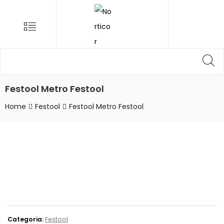
NORTICOR
Menu
Procurar
Pr
por:
Festool Metro Festool
Home
Festool
Festool Metro Festool
Categoria:
Festool