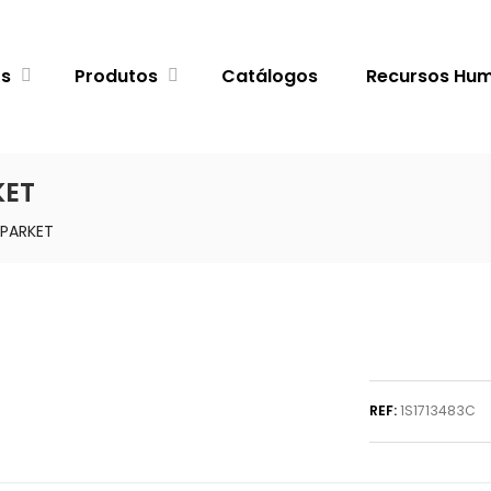
ós
Produtos
Catálogos
Recursos Hu
KET
PARKET
REF:
1S1713483C