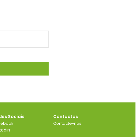
des Sociais
Contactos
cebook
Contacte-nos
kedin