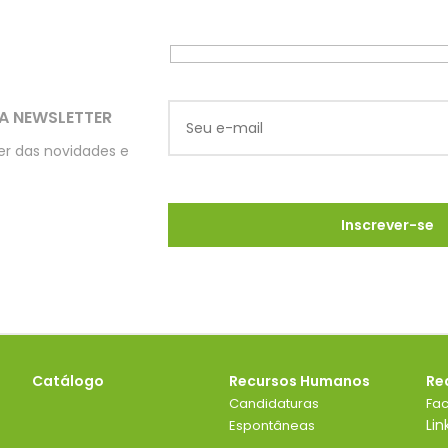
A NEWSLETTER
ber das novidades e
Catálogo
Recursos Humanos
Re
Candidaturas
Fa
Lin
Espontâneas