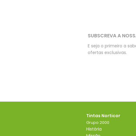
SUBSCREVA A NOSS
E seja o primeiro a sa
ofertas exclusivas.
Tintas Norticor
Grupo 2000
História
Missão