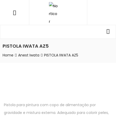
NORTICOR
Menu
Procurar
Pro
por:
PISTOLA IWATA AZ5
Home
Anest Iwata
PISTOLA IWATA AZ5
Pistola para pintura com copo de alimentação por
gravidade e mistura externa. Adequado para colorir peles,