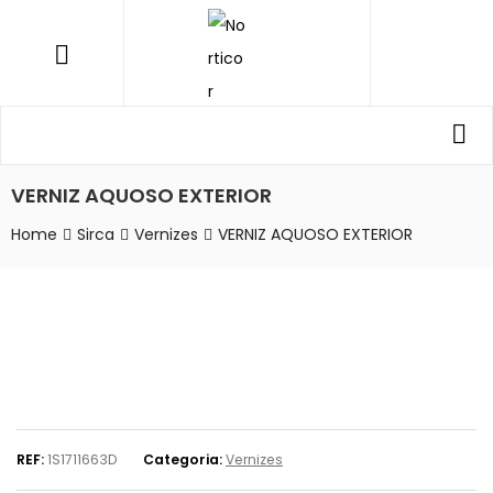
NORTICOR
Menu
Procurar
Pro
por:
VERNIZ AQUOSO EXTERIOR
Home
Sirca
Vernizes
VERNIZ AQUOSO EXTERIOR
REF:
1S1711663D
Categoria:
Vernizes