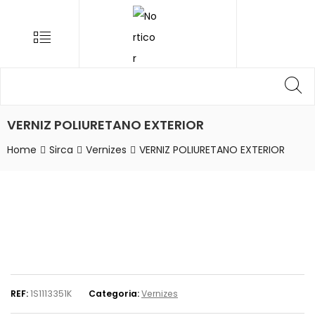
NORTICOR
Menu
Procurar
Pr
por:
VERNIZ POLIURETANO EXTERIOR
Home
Sirca
Vernizes
VERNIZ POLIURETANO EXTERIOR
REF:
1S1113351K
Categoria:
Vernizes