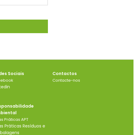
des Sociais
Contactos
cebook
Contacte-nos
kedin
sponsabilidade
biental
s Práticas APT
s Práticas Resíduos e
balagens