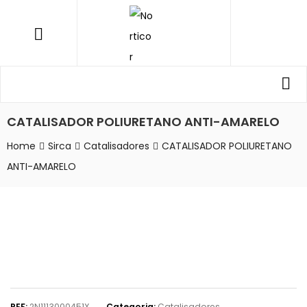
NORTICOR
Menu
Procurar
Pro
por:
CATALISADOR POLIURETANO ANTI-AMARELO
Home
Sirca
Catalisadores
CATALISADOR POLIURETANO
ANTI-AMARELO
REF:
2N1113000451X
Categoria:
Catalisadores