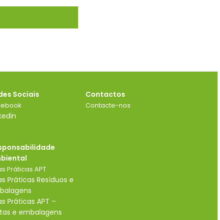
des Sociais
Contactos
cebook
Contacte-nos
kedin
sponsabilidade
biental
s Práticas APT
s Práticas Resíduos e
balagens
s Práticas APT –
ntas e embalagens