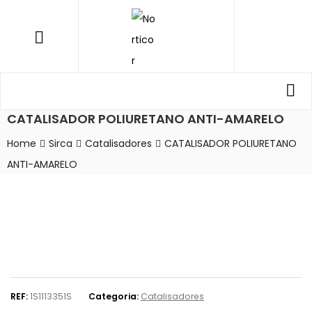
NORTICOR
Menu
Procurar
Pro
por:
CATALISADOR POLIURETANO ANTI-AMARELO
Home
Sirca
Catalisadores
CATALISADOR POLIURETANO
ANTI-AMARELO
REF:
1S1113351S
Categoria:
Catalisadores