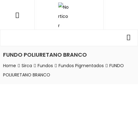
NORTICOR
Menu
Procurar
Pro
por:
FUNDO POLIURETANO BRANCO
Home
Sirca
Fundos
Fundos Pigmentados
FUNDO
POLIURETANO BRANCO