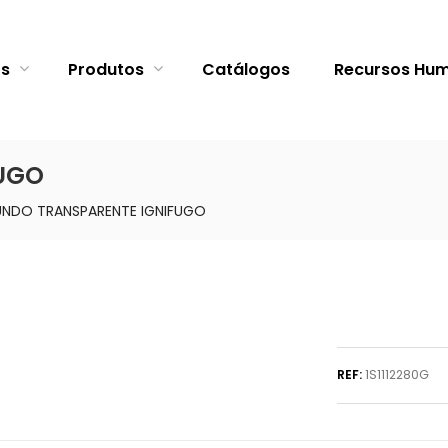
ós
Produtos
Catálogos
Recursos Hu
UGO
UNDO TRANSPARENTE IGNIFUGO
REF:
1S1112280G