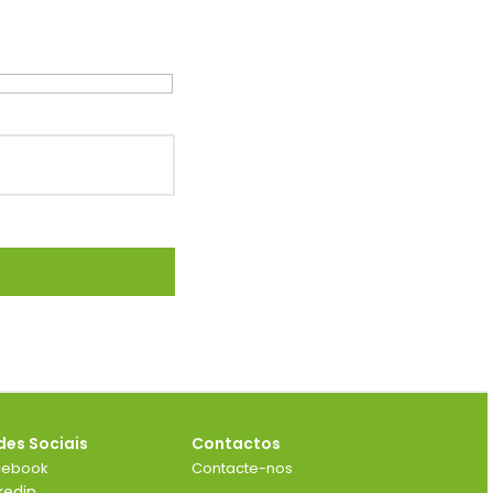
des Sociais
Contactos
cebook
Contacte-nos
kedin